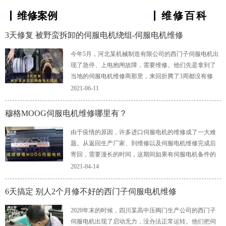
维修案例
维修百科
3天修复 被野蛮拆卸的伺服电机绕组-伺服电机维修
今年5月，河北某机械制造有限公司的西门子伺服电机出
现了急停、上电抱闸故障，需要维修。他们先是拿到了
当地的伺服电机维修商那里，来回折腾了3周都没有修
好，而等待设备维修的这个时间……
2021-06-11
穆格MOOG伺服电机维修哪里有？
由于疫情的原因，许多进口伺服电机的维修成了一大难
题。从返回生产厂家、到维修以及伺服电机维修完成后
寄回，需要漫长的时间，这期间如果有伺服电机备件的
还可以替换工作……
2021-04-14
6天搞定 别人2个月修不好的西门子伺服电机维修
2020年末的时候，四川某高中压阀门生产公司的西门子
伺服电机出现了启动无力，没办法正常运转。他们把伺