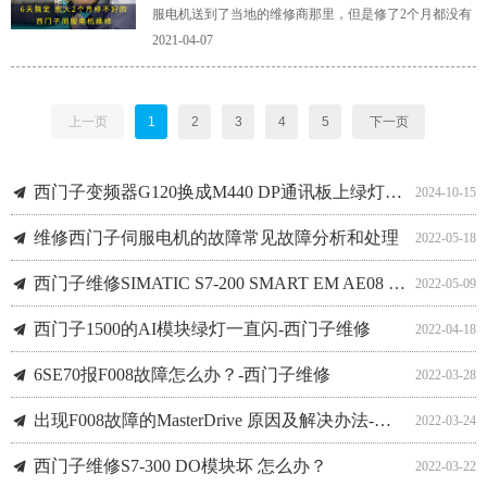
服电机送到了当地的维修商那里，但是修了2个月都没有
修好，又寄到了上海维修商，也没有修好……
2021-04-07
上一页
1
2
3
4
5
下一页
802D报警情况如何处理？-西门子维修
关于西门子840D的刀具补偿问题-西门子维修
如何通过Startdrive对西门子变频器进行故障诊断？-西门子维修
840dsl轴做优化时 剧烈抖动报警怎么办？-西门子维修
西门子伺服电机电机运转异常维修 上电时嗡嗡 转动时不会响
西门子伺服电机 开机启动电流影响因素有哪些？-西门子维修
西门子维修6SL3120变频器RDY亮红灯 SF红灯亮 怎么办？
끔
끔
끔
끔
끔
끔
끔
2024-10-16
2022-03-10
2022-03-09
2022-03-08
2022-03-07
2022-03-04
2022-03-03
西门子变频器G120换成M440 DP通讯板上绿灯闪怎么办？
끔
2024-10-15
维修西门子伺服电机的故障常见故障分析和处理
끔
2022-05-18
西门子维修SIMATIC S7-200 SMART EM AE08 绿灯闪烁
끔
2022-05-09
西门子1500的AI模块绿灯一直闪-西门子维修
끔
2022-04-18
6SE70报F008故障怎么办？-西门子维修
끔
2022-03-28
出现F008故障的MasterDrive 原因及解决办法-西门子维修
끔
2022-03-24
西门子维修S7-300 DO模块坏 怎么办？
끔
2022-03-22