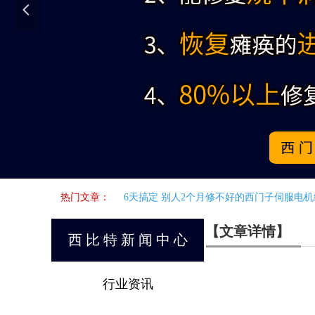
넳
热门文章：
6天搞定 别人2个月修不好的西门子伺服电机
【文章详情】
西 比 特 新 闻 中 心
行业资讯