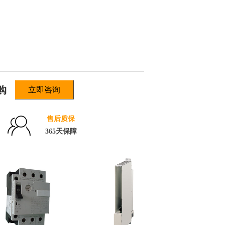
购
立即咨询
ꁘ
售后质保
365天保障