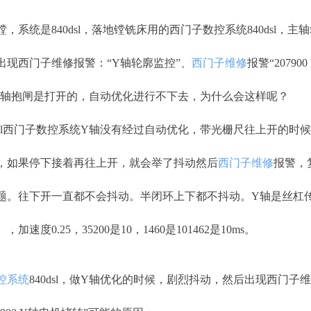
，系统是840dsl，落地镗铣床用的西门子数控系统840dsl，
出现西门子维修报警：“Y轴轮廓监控”、
西门子维修
报警“2079
sl的Y轴抱闸是打开的，自动优化进行不下去，为什么会这样呢？
0dsl西门子数控系统Y轴没有经过自动优化，带光栅尺往上开的时
，如果停下接着再往上开，就会举了抖动然后
西门子维修
报警，
题。往下开一直都不会抖动。半闭环上下都不抖动。Y轴是丝杠传动
加速度0.25，35200是10，1460是101462是10ms。
控系统
840dsl，做Y轴优化的时候，剧烈抖动，然后出现西门子