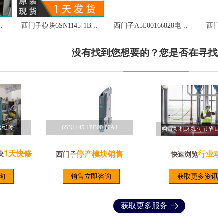
AB00-0BA1 现货
西门子模块6SN1145-1BB00-0FA1现货
西门子A5E00166828电源模块-销售西门子模块
没有找到您想要的？您是否在寻找
速维修
1BB00-0FA1
1145系列
检测线保障快速维修
6SN1145-1BB00-0FA1
6SN1123-1AA00
伺服电机抖动是什么
1天快修
停产模块销售
行业
块
西门子
快速浏览
询
销售立即咨询
获取更多资讯
获取更多服务
뀠