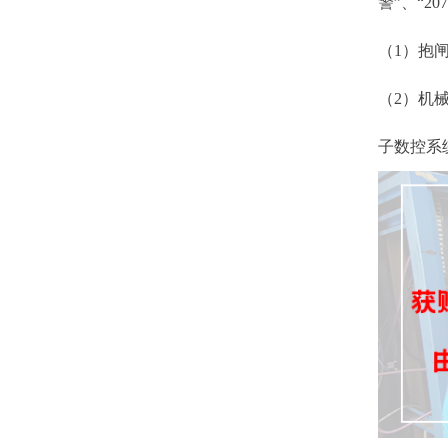
警”、“2
（1）抱
（2）机
子数控系