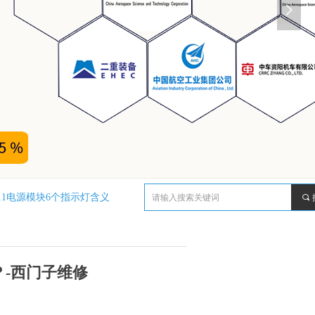
넲
11电源模块6个指示灯含义
끠
？-西门子维修