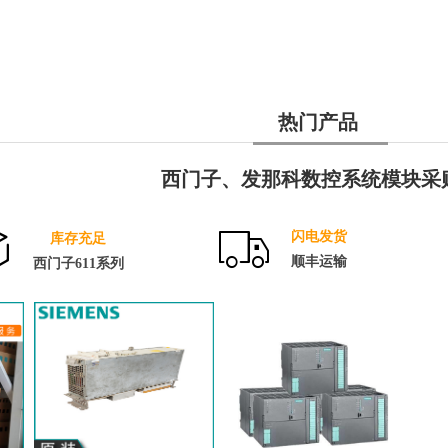
热门产品
西门子、发那科数控系统模块采
ꁦ
ꄉ
闪电发货
库存充足
顺丰运输
西门子611系列