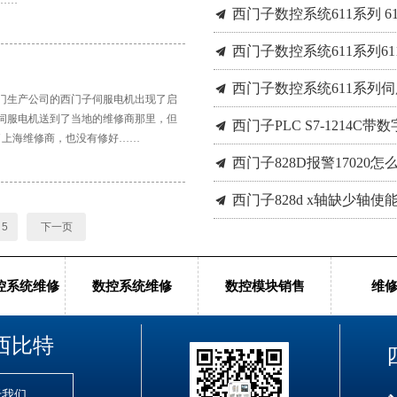
……
西门子数控系统611系列 
끔
西门子数控系统611系列6
끔
西门子数控系统611系列
끔
阀门生产公司的西门子伺服电机出现了启
西门子PLC S7-1214C
끔
伺服电机送到了当地的维修商那里，但
了上海维修商，也没有修好……
西门子828D报警17020
끔
西门子828d x轴缺少轴
끔
5
下一页
西门子伺服电机 开机启动
끔
控系统维修
数控系统维修
数控模块销售
维
西比特
于我们