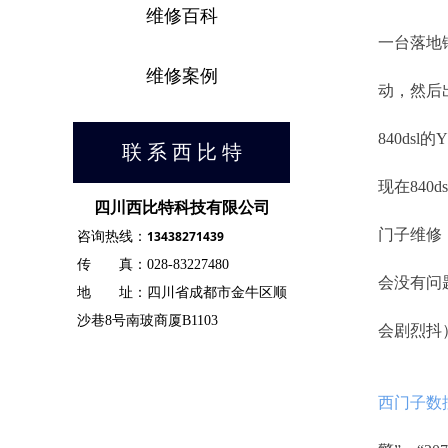
维修百科
一台落地镗
维修案例
动，然后
840d
联 系 西 比 特
现在84
四川西比特科技有限公司
门子维修
13438271439
咨询热线：
传 真：028-83227480
会没有问
地 址：四川省成都市金牛区顺
沙巷8号南玻商厦B1103
会剧烈抖），
西门子数