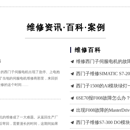
维修资讯·百科·案例
维修百科
西门子伺服电机电机运转异
西门子变频器G120换成M
840dsl轴做优化时 剧烈
802D报警情况如何处理？
关于西门子840D的刀具补
西门子维修6SL3120变频
如何通过Startdrive
끔
끔
끔
끔
끔
끔
끔
维修西门子伺服电机的故
끔
修
西门子维修SIMATIC S7-20
끔
司的西门子伺服电机出现了急停、上电抱
了当地的伺服电机维修商那里，来回折
西门子1500的AI模块绿
끔
维修的这个时间……
6SE70报F008故障怎么
끔
出现F008故障的MasterD
끔
机的维修成了一大难题。从返回生产厂
西门子维修S7-300 DO模
끔
后寄回，需要漫长的时间，这期间如果